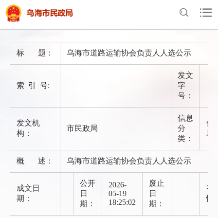
首页
>
政府信息公开
>
法定主动公开内容
>
信息公示
标 题：
乌海市道路运输协会负责人人选公示
发文
索 引 号:
字
号：
信息
发文机
信
市民政局
分
构：
示
类：
概 述：
乌海市道路运输协会负责人人选公示
公开
废止
2026-
成文日
有
日
05-19
日
期：
性
18:25:02
期：
期：