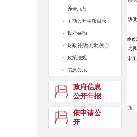
·
养老服务
助供
·
主动公开事项目录
·
政府采购
组织
·
财政补贴(奖励)资金
域界
·
政策法规
审工
·
信息公示
政府信息
公开年报
施。
依申请公
开
老服
关爱