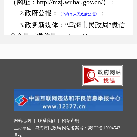
（网址：http://mzj.wuhai.gov.cn/）；
2.政府公报：
；
《乌海市人民政府公报》
3.政务新媒体：“乌海市民政局”微信
公众号（微信号：whsmzj）；
4.乌海市民政局：
乌海市民政局档案
室（地址：乌海市海勃湾区市府大道东
侧B座四楼407室；查询服务时间：周一
至周五9:00-12:00，15:00-18:00 ;电话：
0473—8992096）
。
（三）公开时限
依据《条例》规定，属于主动公开范
网站地图
|
联系我们
|
网站声明
围的政府信息，本机关将自该政府信息
主办单位：乌海市民政局 网站备案号：
蒙ICP备15004543
形成或者变更之日起20个工作日内予以
号-2