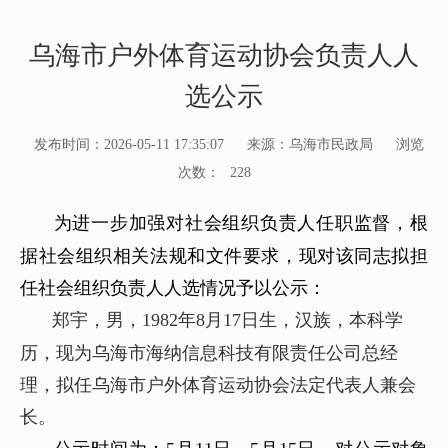
乌海市户外体育运动协会负责人人
选公示
发布时间：2026-05-11 17:35:07
来源：乌海市民政局
浏览
次数：
228
为进一步加强对社会组织负责人任职监督，根
据社会组织相关法规和文件要求，现对
该
同志拟担
任社会组织负责人人选情况予以公示：
郑宇
，
男
，
1982
年
8
月
17
日生，
汉
族，
本科
学
历，现
为乌海市海纳信息科技有限责任公司总经
理
，拟任
乌海市户外体育运动协会法定代表人兼会
长
。