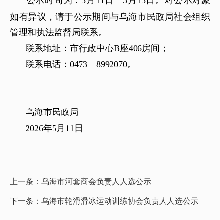
公示时间为：
5
月
11
日
―
5
月
15
日。对公示对象
如有异议，请于公示期间与乌海市民政局社会组织
管理和执法监督局联系。
联系地址：市行政中心
B
座
406
房间
；
联系电话：
0473—8992070
。
乌海市民政局
202
6
年
5
月
11
日
上一条：
乌海市河套商会负责人人选公示
下一条：
乌海市轮滑滑冰运动训练协会负责人人选公示