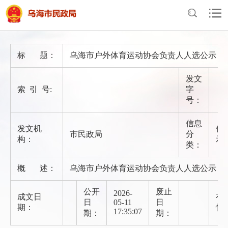
首页
>
政府信息公开
>
法定主动公开内容
>
信息公示
标 题：
乌海市户外体育运动协会负责人人选公示
发文
索 引 号:
字
号：
信息
发文机
信
市民政局
分
构：
示
类：
概 述：
乌海市户外体育运动协会负责人人选公示
公开
废止
2026-
成文日
有
日
05-11
日
期：
性
17:35:07
期：
期：