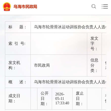
首页
>
政府信息公开
>
法定主动公开内容
>
信息公示
标 题：
乌海市轮滑滑冰运动训练协会负责人人选公
发文
索 引 号:
字
号：
信息
发文机
信
市民政局
分
构：
示
类：
概 述：
乌海市轮滑滑冰运动训练协会负责人人选公
公开
废止
2026-
成文日
有
日
05-11
日
期：
性
17:33:40
期：
期：