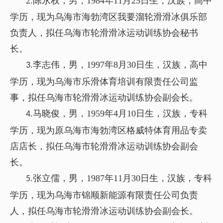
2.
陈永权
，
男
，
1984
年
11
月
25
日生，
汉
族，
高中
学历，现
为乌海市海勃湾区我要溜轮滑滑冰俱乐部
负责人
，拟任
乌海市轮滑滑冰运动训练协会秘书
长
。
李志伟
，
男
，
19
97
年
8
月
30
日生，
汉
族，
高中
3.
学历，
现为乌海市乐滑体育培训有限责任公司监
事
，
拟任
乌海市轮滑滑冰运动训练协会副会长
。
马晓俊
，
男
，
19
59
年
4
月
10
日生，
汉
族，
专科
4.
学历，
现为原乌海市海勃湾区格威特体育用品专卖
店店长
，
拟任
乌海市轮滑滑冰运动训练协会副会
长
。
张立儒
，
男
，
19
87
年
11
月
30
日生，
汉
族，
专科
5.
学历，
现为乌海市锦顺新能源有限责任公司负责
人
，
拟任
乌海市轮滑滑冰运动训练协会副会长
。