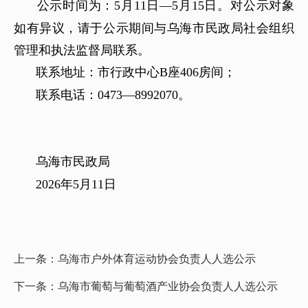
公示时间为：
5
月
11
日
―
5
月
15
日。对公示对象
如有异议，请于公示期间与乌海市民政局社会组织
管理和执法监督局联系。
联系地址：市行政中心
B
座
406
房间
；
联系电话：
0473—8992070
。
乌海市民政局
202
6
年
5
月
11
日
上一条：
乌海市户外体育运动协会负责人人选公示
下一条：
乌海市葡萄与葡萄酒产业协会负责人人选公示