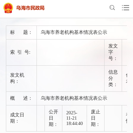
首页
>
政府信息公开
>
法定主动公开内容
>
信息公示
标 题：
乌海市养老机构基本情况表公示
发文
索 引 号:
字
号：
信息
发文机
信
分
构：
示
类：
概 述：
乌海市养老机构基本情况表公示
公开
废止
2025-
成文日
有
日
11-21
日
期：
性
18:44:40
期：
期：