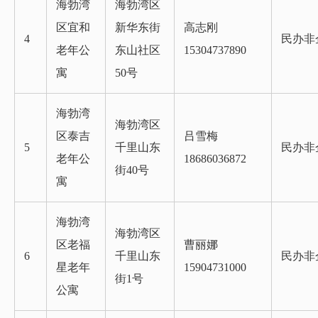
海勃湾
海勃湾区
区宜和
新华东街
高志刚
4
民办非
老年公
东山社区
15304737890
寓
50号
海勃湾
海勃湾区
区泰吉
吕雪梅
5
千里山东
民办非
老年公
18686036872
街40号
寓
海勃湾
海勃湾区
区老福
曹丽娜
6
千里山东
民办非
星老年
15904731000
街1号
公寓