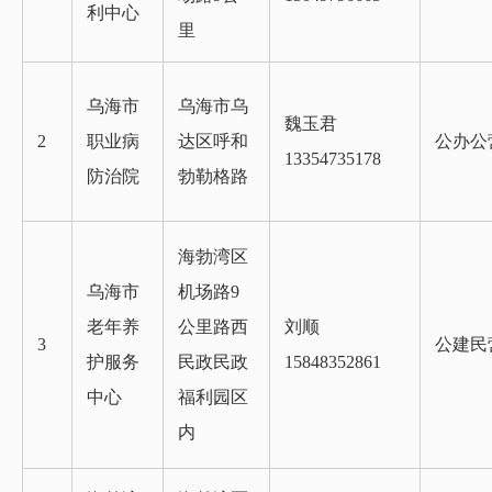
利中心
里
乌海市
乌海市乌
魏玉君
2
职业病
达区呼和
公办公
13354735178
防治院
勃勒格路
海勃湾区
乌海市
机场路9
老年养
公里路西
刘顺
3
公建民
护服务
民政民政
15848352861
中心
福利园区
内