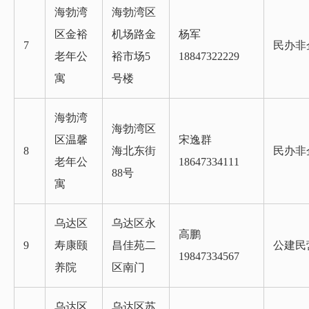
海勃湾
海勃湾区
区金裕
机场路金
杨军
7
民办非
老年公
裕市场5
18847322229
寓
号楼
海勃湾
海勃湾区
区温馨
宋逸群
8
海北东街
民办非
老年公
18647334111
88号
寓
乌达区
乌达区永
高鹏
9
寿康颐
昌佳苑二
公建民
19847334567
养院
区南门
乌达区
乌达区苏