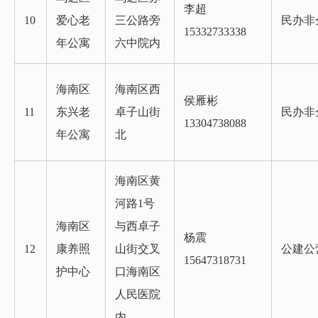
李超
10
爱心老
三公路旁
民办非
15332733338
年公寓
六中院内
海南区
海南区西
侯雁彬
11
东兴老
卓子山街
民办非
13304738088
年公寓
北
海南区黄
河路1号
海南区
与西卓子
杨震
12
康养照
山街交叉
公建公
15647318731
护中心
口海南区
人民医院
内