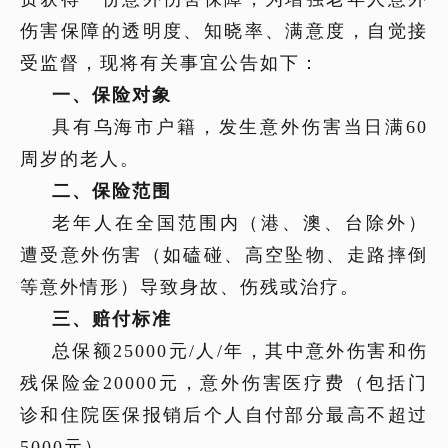
伤害保障的透明度、知晓率、满意度，自觉接
受监督，现将有关事宜公告如下：
一、
保险对象
具有乌海市户籍，发生意外伤害当日满
60
周岁的老人。
二、
保险范围
老年人在全国范围内（港、澳、台除外）
遭受意外伤害（如磕碰、高空坠物、走路摔倒
等意外情形）导致身故、伤残或治疗。
三、
赔付标准
总保额
25000
元
/
人
/
年，其中意外伤害和伤
残保险金
20000
元，意外伤害医疗费（包括门
诊和住院医保报销后个人自付部分最高不超过
5000
元）。