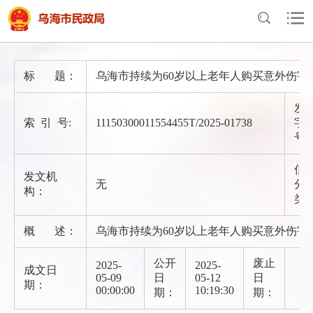
首页
>
政府信息公开
>
法定主动公开内容
>
养老服务
标 题：
乌海市持续为60岁以上老年人购买意外伤害
发
索 引 号:
11150300011554455T/2025-01738
字
号
信
发文机
无
分
构：
类
概 述：
乌海市持续为60岁以上老年人购买意外伤害
公开
废止
2025-
2025-
成文日
05-09
日
05-12
日
期：
00:00:00
10:19:30
期：
期：