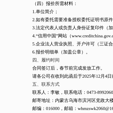
（四）报价所需材料：
1.
单位简介；
2.
如有委托需要准备授权委托证明书原件
3.
法定代表人或负责人身份证复印件（加
4.
“信用中国”网站（
www.creditchina.gov.
5.
企业法人营业执照、开户许可（三证合
6.
报价明细单（加盖公章）。
四、履约时间
合同签订后，春节前完成发放
工作。
请各公司在收到此函后于
202
5
年
12
月
4
日
五、联系方式
联系人：李敏，联系电话：
0473-899206
邮寄地址：内蒙古乌海市滨河区党政大
邮编：
016000
，邮箱：
whmzswk2060@16