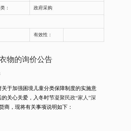
分类：
政府采购
有效性：
衣物的询价公告
1
府关于加强困境儿童分类保障制度的实施意
活
的
关心关爱，
入冬时节
凝聚民政
“家人”深
货商
，现将有关事项说明如下：