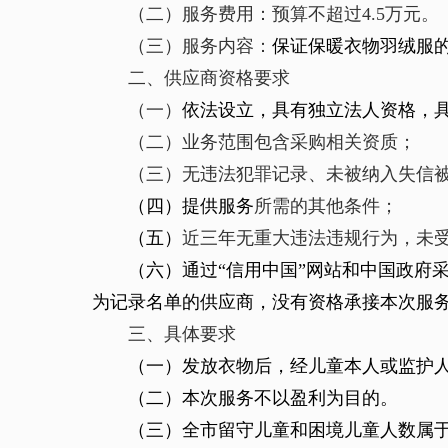
（二）服务费用：
预算不超过
4.5
万元。
（三）服务内容：
保证保暖衣物羽绒服
二、供应商资格要求
（一）
依法设立，具有独立法人资格，
（二）业务范围包含采购相关资质；
（三）无违法犯罪记录、未被纳入失信
（四）提供服务
所需的其他条件；
（五）
近三年无重大违法违规行为，未
（六）通过
“信用中国”网站和中国政府
为记录名单的供应商，没有资格承接本次服
三、具体要求
（一）发放衣物
后，
经儿童本人或监护
（二）
本次服务不以盈利为目的。
（三）
全市留守儿童和困境儿童
人数
属