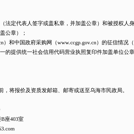
（法定代表人签字或盖私章，并加盖公章）和被授权人
盖公章）；
cn
）和中国政府采购网（
www.ccgp.gov.cn
）的征信情况（
一的提供统一社会信用代码营业执照复印件加盖单位公
前，将报价及资质
发邮箱、
邮寄
或送
至
乌海市民政局
。
0
楼
B
座
403
室
3.com