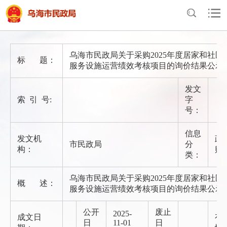
首页
>
政府信息公开
>
法定主动公开内容
>
政府采购
乌海市民政局关于采购2025年度居家和社区
标 题：
服务设施运营绩效考核项目的询价结果公示
发文
索 引 号:
字
号：
信息
发文机
政
市民政局
分
构：
购
类：
乌海市民政局关于采购2025年度居家和社区
概 述：
服务设施运营绩效考核项目的询价结果公示
公开
废止
2025-
成文日
有
日
11-01
日