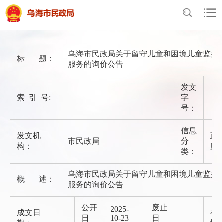
首页
>
政府信息公开
>
法定主动公开内容
>
政府采购
乌海市民政局关于留守儿童和困境儿童监护
标 题：
服务的询价公告
发文
索 引 号:
字
号：
信息
发文机
政
市民政局
分
构：
购
类：
乌海市民政局关于留守儿童和困境儿童监护
概 述：
服务的询价公告
公开
废止
2025-
成文日
有
日
10-23
日