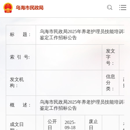
首页
>
政府信息公开
>
法定主动公开内容
>
政府采购
乌海市民政局2025年养老护理员技能培训和
标 题：
鉴定工作招标公告
发文
索 引 号:
字
号：
信息
发文机
政
分
构：
购
类：
乌海市民政局2025年养老护理员技能培训和
概 述：
鉴定工作招标公告
公开
废止
2025-
成文日
有
日
09-18
日