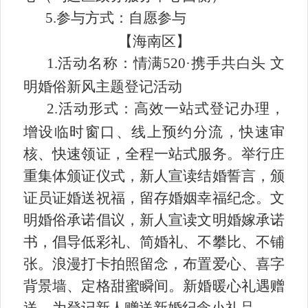
5.参与方式：自愿参与
【
海南区
】
1.活动名称：情满520·携手共白头 文
明婚俗新风主题登记活动
2.活动形式：高效一站式登记办理，
增设临时窗口、线上预约分流，快速审
核、快速领证，全程一站式服务。举行庄
重集体颁证仪式，新人宣读结婚誓言，颁
证员证婚送祝福，留存婚姻幸福纪念。文
明婚俗承诺倡议，新人宣读文明婚嫁承诺
书，倡导低彩礼、简婚礼、不攀比、不铺
张。浪漫打卡拍照留念，布置爱心、喜字
背景墙、定格甜蜜瞬间。新婚暖心礼遇赠