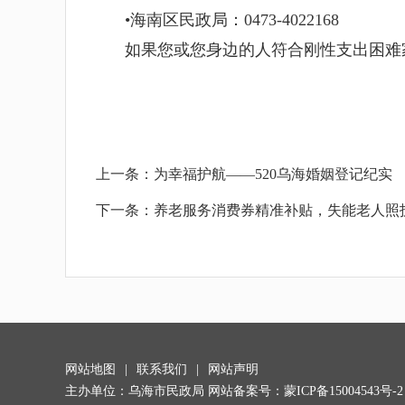
•
海南区民政局：
0473-
4022168
如果您或您身边的人符合刚性支出困难
上一条：
为幸福护航——520乌海婚姻登记纪实
下一条：
养老服务消费券精准补贴，失能老人照
网站地图
|
联系我们
|
网站声明
主办单位：乌海市民政局 网站备案号：
蒙ICP备15004543号-2