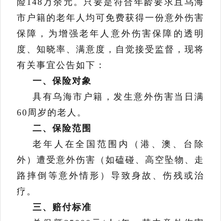
险
14
8
万
余
元。只要是符合年龄要求且乌海
市户籍的老年人均可免费获得一份意外
伤害
保障
，为增强老年人意外伤害保障的透明
度、知晓率、满意度，自觉接受监督，现将
有关事宜公告如下：
一、
保险对象
具有乌海市户籍，发生意外伤害当日满
60
周岁的老人。
二、
保险范围
老年人在全国范围内（港、澳、台除
外）遭受意外伤害（如磕碰、高空坠物、走
路摔倒等意外情形）导致身故、伤残或治
疗。
三、
赔付标准