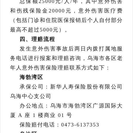
总保额
25000
元
/
人
/
年，其中意外伤害
和伤残保险金
20000
元，意外伤害医疗费
（包括门诊和住院医保报销后个人自付部分
最高不超过
5000
元）。
四、理赔流程
发生意外伤害事故后两日内拨打属地服
务电话进行报案和理赔咨询，
乌海市
各
区老
年人意外伤害保险
理赔联系方式
如下：
海勃湾区
承保公司：新华人寿保险股份有限公司
乌海中心支公司
办公地点：乌海市海勃湾区广源国际大
厦
A
座
1
楼商业
01
号
保险赔付电话：
0473-6137353